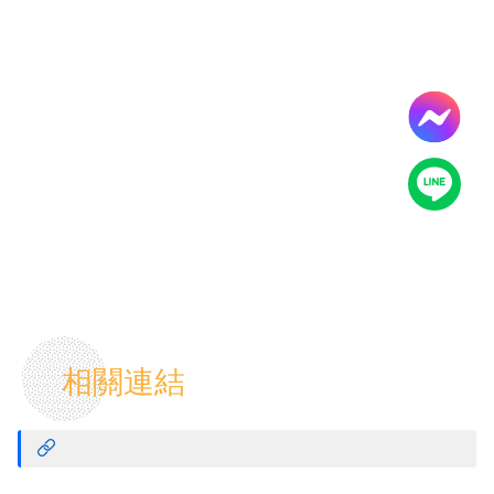
源
教
育
訓
練
常
見
問
題
問
題
回
報
相關連結
常
用
表
單