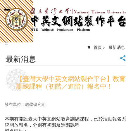
:::
跳到主要內容區塊
進
階
搜
尋
:::
回
首頁
最新消息
首
最新消息
頁
臺
大
【臺灣大學中英文網站製作平台】教育
首
訓練課程（初階／進階）報名中！
頁
計
中
發布單位：教學研究組
首
頁
本期有開設臺大中英文網站教育訓練課程，已於活動報名系
網
統開放報名，分別有初階及進階課程
站