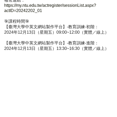
報名連結：
導
https://my.ntu.edu.tw/actregister/sessionList.aspx?
覽
actID=20242202_01
服
務
🎯
課程時間
🎯
窗
【臺灣大學中英文網站製作平台】
-
教育訓練
-
初階：
口
2024
年
12
月
13
日（星期五）
09:00~12:00
（實體／線上）
Line
【臺灣大學中英文網站製作平台】
-
教育訓練
-
進階：
FaceBook
2024
年
12
月
13
日（星期五）
13:30~16:30
（實體／線上）
最
新
消
息
關
於
平
台
服
務
資