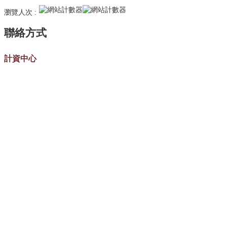
瀏覽人次
計資中心
黃淑玲小姐
電話(Tel)：(02)3366-5047
E-Mail：huangsl@ntu.edu.tw
計資中心-教育訓練
華幼青小姐
電話(Tel)：(02)3366-5031
E-Mail：teaching@ntu.edu.tw
國立臺灣大學