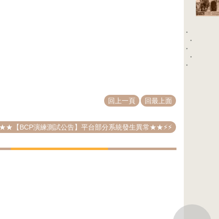
回上一頁
回最上面
 ⚡⚡★★【BCP演練測試公告】平台部分系統發生異常★★⚡⚡