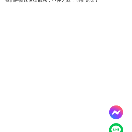
我們將儘速恢復服務，不便之處，尚祈見諒！
導
覽
服
務
窗
口
Line
FaceBook
最
新
消
息
關
於
平
台
服
務
資