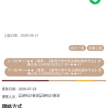
源
教
育
訓
練
上版日期：2025-09-17
常
見
回上一頁
回最上面
問
題
上一則:📢 ⚡⚡★★［重要］【臺灣大學中英文網站製作平台】停
問
機公告-114/09/19(五)17:30~★★⚡⚡
題
下一則:📢 ⚡⚡★★［重要］【臺灣大學中英文網站製作平台】停
回
機公告-114/09/04(四)17:00~★★⚡⚡
報
:::
常
更新日期
2026-07-23
用
瀏覽人次
表
單