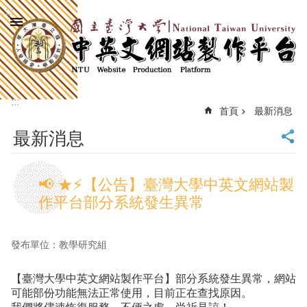
:::
跳到主要內容區塊
進
階
搜
尋
:::
回
首頁
最新消息
首
最新消息
頁
臺
大
📢 ★⚡【公告】臺灣大學中英文網站製
首
作平台部分系統發生異常
頁
計
中
發布單位：教學研究組
首
頁
【臺灣大學中英文網站製作平台】部分系統發生異常，網站
網
可能部份功能無法正常使用，目前正在查找原因。
站