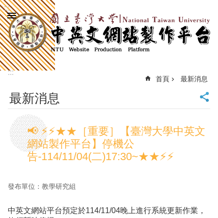
:::
跳到主要內容區塊
進
階
搜
尋
:::
回
首頁
最新消息
首
最新消息
頁
臺
大
📢 ⚡⚡★★［重要］【臺灣大學中英文
首
網站製作平台】停機公
頁
告-114/11/04(二)17:30~★★⚡⚡
計
中
首
頁
發布單位：教學研究組
網
站
中英文網站平台預定於114/11/04晚上進行系統更新作業，