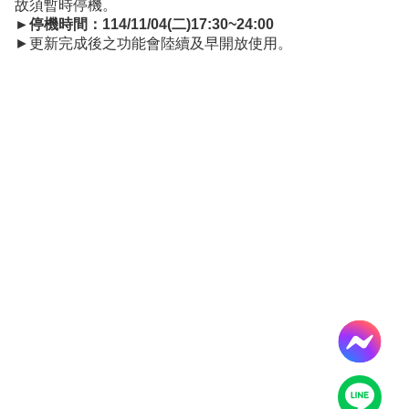
導
故須暫時停機。
覽
►
停機時間：
114/11/04
(二
)17:30~
24
:00
►更新完成後之功能會陸續及早開放使用。
服
務
窗
口
Line
FaceBook
最
新
消
息
關
於
平
台
服
務
資