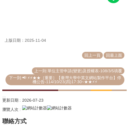
源
教
育
訓
練
上版日期：2025-11-04
常
見
回上一頁
回最上面
問
題
上一則:單位主管申請(變更)及授權表-108/3/5填覆
問
下一則:📢 ⚡⚡★★［重要］【臺灣大學中英文網站製作平台】停
題
機公告-114/10/23(四)17:30~★★⚡⚡
回
報
:::
更新日期
2026-07-23
常
瀏覽人次
用
表
單