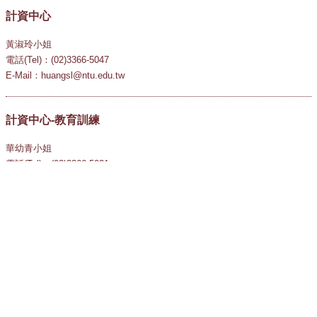
計資中心
黃淑玲小姐
電話(Tel)：(02)3366-5047
E-Mail：huangsl@ntu.edu.tw
計資中心-教育訓練
華幼青小姐
電話(Tel)：(02)3366-5031
E-Mail：teaching@ntu.edu.tw
國立臺灣大學
National Taiwan University
10617 臺北市羅斯福路四段一號
1 Sec.4, Roosevelt Rd., Taipei, Taiwan, R.O.C. 106