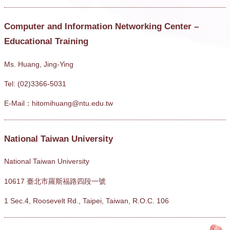
Computer and Information Networking Center –
Educational Training
Ms. Huang, Jing-Ying
Tel: (02)3366-5031
E-Mail：hitomihuang@ntu.edu.tw
National Taiwan University
National Taiwan University
10617 臺北市羅斯福路四段一號
1 Sec.4, Roosevelt Rd., Taipei, Taiwan, R.O.C. 106