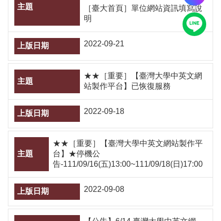
［臺大首頁］單位網站資訊填寫說
明
2022-09-21
★★［重要］【臺灣大學中英文網
站製作平台】已恢復服務
2022-09-18
★★［重要］【臺灣大學中英文網站製作平
台】★停機公
告-111/09/16(五)13:00~111/09/18(日)17:00
2022-09-08