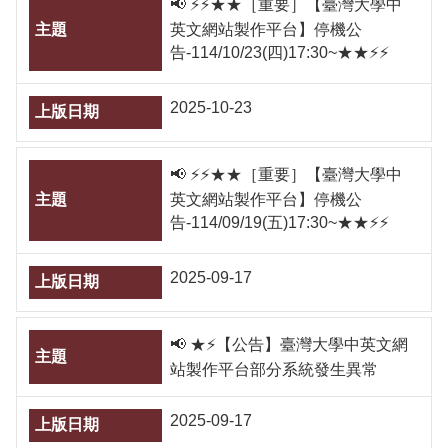
📢 ⚡⚡★★［重要］【臺灣大學中
英文網站製作平台】停機公
告-114/10/23(四)17:30~★★⚡⚡
2025-10-23
📢 ⚡⚡★★［重要］【臺灣大學中
英文網站製作平台】停機公
告-114/09/19(五)17:30~★★⚡⚡
2025-09-17
📢 ★⚡【公告】臺灣大學中英文網
站製作平台部分系統發生異常
2025-09-17