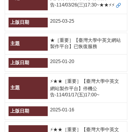
告-114/03/26(三)17:30~★★⚡⚡
2025-03-25
★［重要］【臺灣大學中英文網站
製作平台】已恢復服務
2025-01-20
⚡★★［重要］【臺灣大學中英文
網站製作平台】停機公
告-114/01/17(五)17:00~
2025-01-16
⚡★★［重要］【臺灣大學中英文