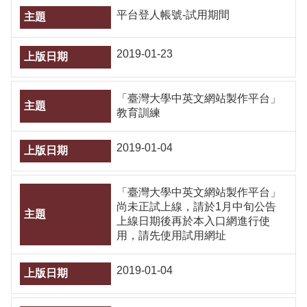
平台登人帳號-試用期間
2019-01-23
「臺灣大學中英文網站製作平台」
教育訓練
2019-01-04
「臺灣大學中英文網站製作平台」
尚未正試上線，請於1月中旬公告
上線日期後再於本入口網進行使
用，請先使用試用網址
2019-01-04