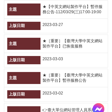
★【中英文網站製作平台】暫停服
務公告-112/03/29(三)17:00-19:00
2023-03-27
★［重要］【臺灣大學中英文網站
製作平台】已恢復服務
2023-03-03
★［重要］【臺灣大學中英文網站
製作平台】暫停服務公告
2023-03-02
👉臺大單位網站管理人員系統-