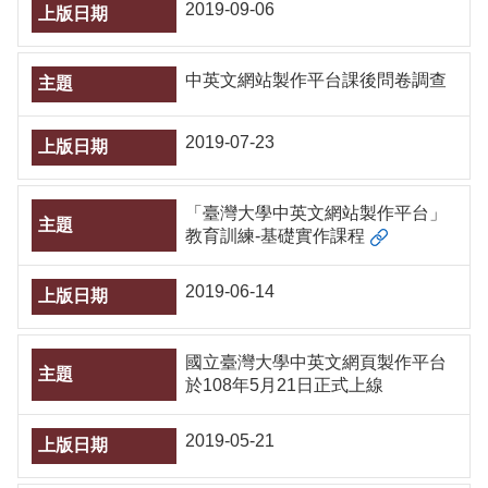
2019-09-06
中英文網站製作平台課後問卷調查
2019-07-23
「臺灣大學中英文網站製作平台」
教育訓練-基礎實作課程
2019-06-14
國立臺灣大學中英文網頁製作平台
於108年5月21日正式上線
2019-05-21