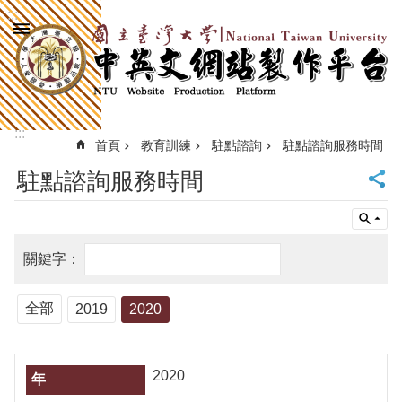
:::
跳到主要內容區塊
進
階
搜
尋
:::
回
首頁
教育訓練
駐點諮詢
駐點諮詢服務時間
首
駐點諮詢服務時間
頁
臺
大
首
頁
計
中
全部
2019
2020
首
頁
網
2020
站