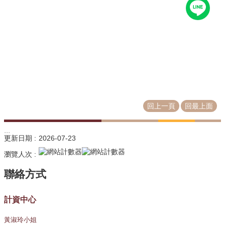
源
教
育
訓
練
常
見
問
回上一頁
回最上面
題
問
:::
更新日期
2026-07-23
題
回
瀏覽人次
報
常
用
計資中心
表
單
黃淑玲小姐