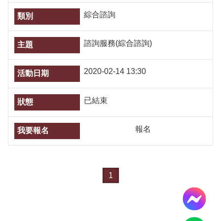
導
覽
綜合諮詢
服
務
諮詢服務(綜合諮詢)
窗
口
Line
2020-02-14 13:30
FaceBook
最
已結束
新
消
報名
息
關
於
平
1
台
服
務
資