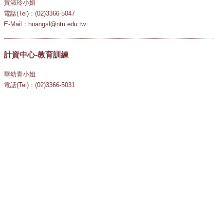
黃淑玲小姐
電話(Tel)：(02)3366-5047
E-Mail：huangsl@ntu.edu.tw
計資中心-教育訓練
華幼青小姐
電話(Tel)：(02)3366-5031
E-Mail：teaching@ntu.edu.tw
國立臺灣大學
National Taiwan University
10617 臺北市羅斯福路四段一號
1 Sec.4, Roosevelt Rd., Taipei, Taiwan, R.O.C. 106