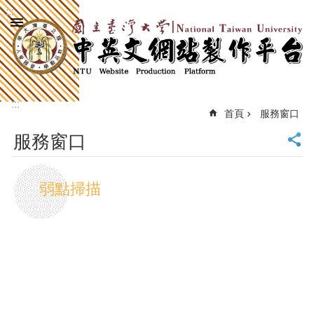
:::
跳到主要內容區塊
進
階
搜
尋
:::
回
首頁
服務窗口
首
服務窗口
頁
臺
大
弱點掃描
首
頁
計
中
首
頁
網
站