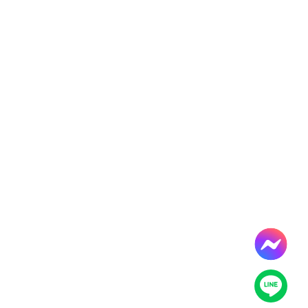
導
覽
服
務
窗
口
Line
FaceBook
最
新
消
息
關
於
平
台
服
務
資