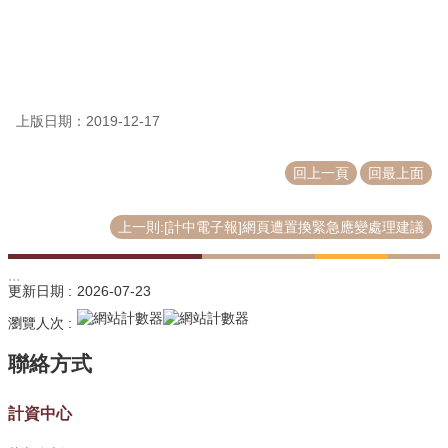
源
教
育
訓
練
上版日期：2019-12-17
常
回上一頁
回最上面
見
問
題
上一則:[計中電子報]網頁遭置換緊急應變處理建議
問
題
:::
更新日期
2026-07-23
回
報
瀏覽人次
常
用
表
計資中心
單