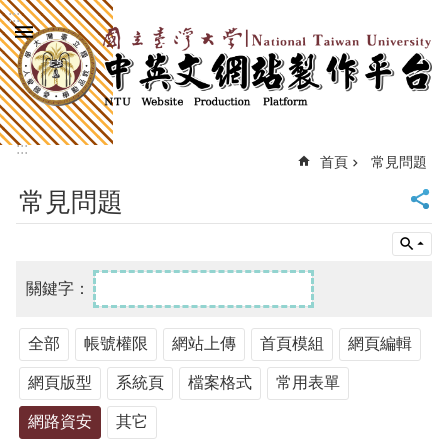
:::
跳到主要內容區塊
進
階
搜
尋
:::
回
首頁
常見問題
首
常見問題
頁
臺
大
首
頁
計
中
全部
帳號權限
網站上傳
首頁模組
網頁編輯
首
網頁版型
系統頁
檔案格式
常用表單
頁
網
網路資安
其它
站