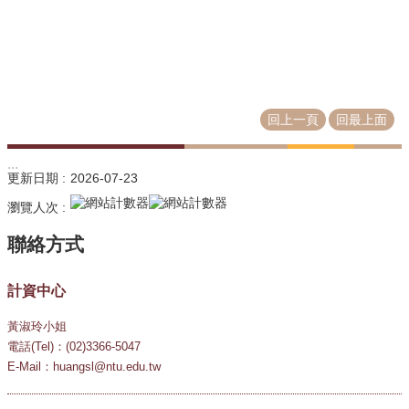
源
教
育
訓
練
回上一頁
回最上面
常
見
:::
更新日期
2026-07-23
問
題
瀏覽人次
問
題
回
計資中心
報
黃淑玲小姐
常
電話(Tel)：(02)3366-5047
用
E-Mail：huangsl@ntu.edu.tw
表
單