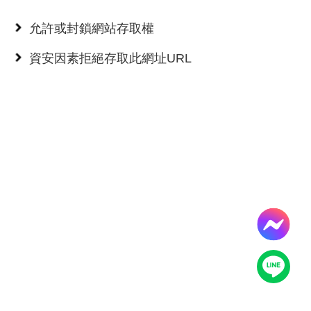
導
覽
允許或封鎖網站存取權
服
務
資安因素拒絕存取此網址URL
窗
口
Line
FaceBook
最
新
消
息
關
於
平
台
服
務
資