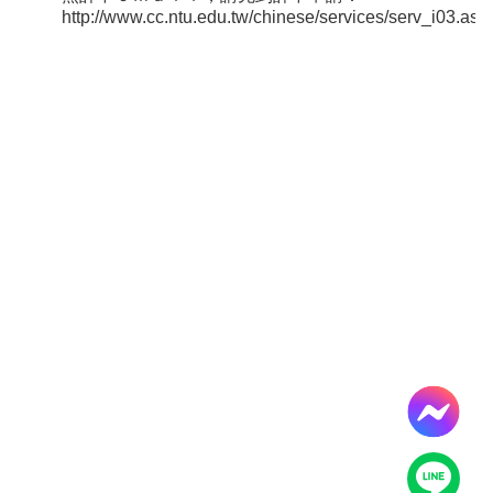
導
http://www.cc.ntu.edu.tw/chinese/services/serv_i03.asp
覽
服
務
窗
口
Line
FaceBook
最
新
消
息
關
於
平
台
服
務
資