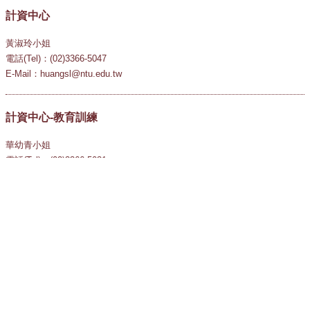
計資中心
黃淑玲小姐
電話(Tel)：(02)3366-5047
E-Mail：huangsl@ntu.edu.tw
計資中心-教育訓練
華幼青小姐
電話(Tel)：(02)3366-5031
E-Mail：teaching@ntu.edu.tw
國立臺灣大學
National Taiwan University
10617 臺北市羅斯福路四段一號
1 Sec.4, Roosevelt Rd., Taipei, Taiwan, R.O.C. 106