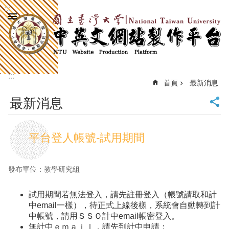
:::
跳到主要內容區塊
進
階
搜
尋
:::
回
首頁
最新消息
首
最新消息
頁
臺
大
平台登人帳號-試用期間
首
頁
計
發布單位：教學研究組
中
首
試用期間若無法登入，請先註冊登入（帳號請取和計
頁
中email一樣），待正式上線後樣，系統會自動轉到計
網
中帳號，請用ＳＳＯ計中email帳密登入。
站
無計中ｅｍａｉｌ，請先到計中申請：