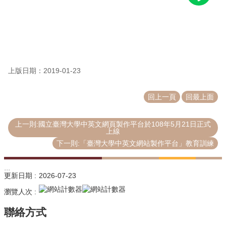
源
教
育
訓
練
上版日期：2019-01-23
常
見
回上一頁
回最上面
問
題
上一則:國立臺灣大學中英文網頁製作平台於108年5月21日正式
問
上線
題
下一則:「臺灣大學中英文網站製作平台」教育訓練
回
報
:::
更新日期
2026-07-23
常
瀏覽人次
用
表
單