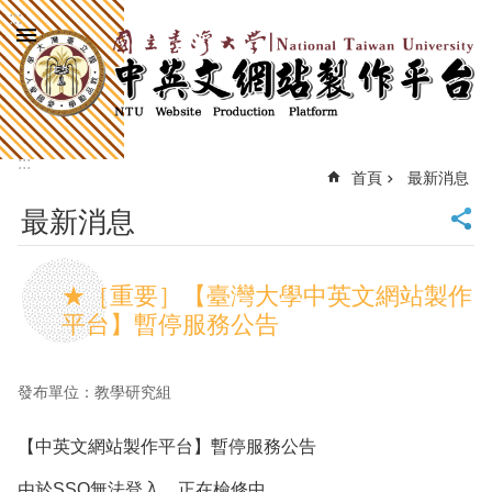
:::
跳到主要內容區塊
進
階
搜
尋
:::
回
首頁
最新消息
首
最新消息
頁
臺
大
★［重要］【臺灣大學中英文網站製作
首
平台】暫停服務公告
頁
計
中
發布單位：教學研究組
首
頁
【中英文網站製作平台】暫停服務公告
網
站
由於SSO無法登入，正在檢修中。