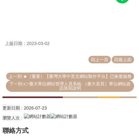
源
教
育
訓
練
上版日期：2023-03-02
常
見
回上一頁
回最上面
問
題
上一則:★［重要］【臺灣大學中英文網站製作平台】已恢復服務
問
下一則:👉臺大單位網站管理人員系統-［臺大首頁］單位網站資
題
訊填寫說明
回
報
:::
更新日期
2026-07-23
常
瀏覽人次
用
表
單