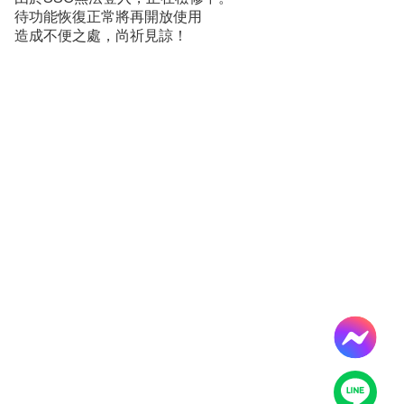
導
待功能恢復正常將再開放使用
覽
造成不便之處，尚祈見諒！
服
務
窗
口
Line
FaceBook
最
新
消
息
關
於
平
台
服
務
資