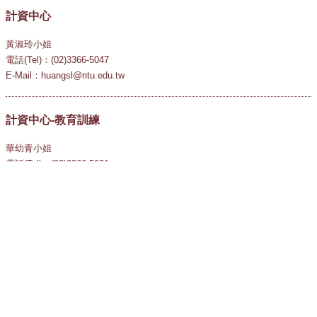
計資中心
黃淑玲小姐
電話(Tel)：(02)3366-5047
E-Mail：huangsl@ntu.edu.tw
計資中心-教育訓練
華幼青小姐
電話(Tel)：(02)3366-5031
E-Mail：teaching@ntu.edu.tw
國立臺灣大學
National Taiwan University
10617 臺北市羅斯福路四段一號
1 Sec.4, Roosevelt Rd., Taipei, Taiwan, R.O.C. 106