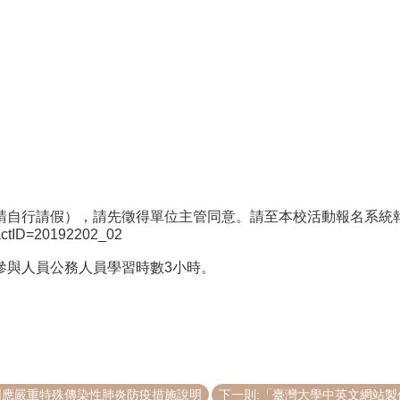
請自行請假），請先徵得單位主管同意。請至本校活動報名系統
x?actID=20192202_02
參與人員公務人員學習時數3小時。
因應嚴重特殊傳染性肺炎防疫措施說明
下一則:「臺灣大學中英文網站製