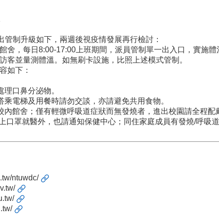
進出管制升級如下，兩週後視疫情發展再行檢討：
集館舍，每日8:00-17:00上班期間，派員管制單一出入口，
登記訪客並量測體溫。如無刷卡設施，比照上述模式管制。
內容如下：
善處理口鼻分泌物。
；搭乘電梯及用餐時請勿交談，亦請避免共用食物。
入校內館舍；僅有輕微呼吸道症狀而無發燒者，進出校園請全程配
即戴上口罩就醫外，也請通知保健中心；同住家庭成員有發燒/呼
u.tw/ntuwdc/
v.tw/
u.tw/
.tw/