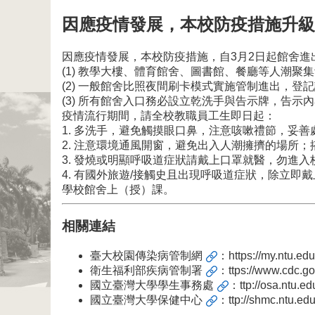
因應疫情發展，本校防疫措施升級
因應疫情發展，本校防疫措施，自3月2日起館舍
(1) 教學大樓、體育館舍、圖書館、餐廳等人潮聚
(2) 一般館舍比照夜間刷卡模式實施管制進出，
(3) 所有館舍入口務必設立乾洗手與告示牌，告示
疫情流行期間，請全校教職員工生即日起：
1. 多洗手，避免觸摸眼口鼻，注意咳嗽禮節，妥
2. 注意環境通風開窗，避免出入人潮擁擠的場所
3. 發燒或明顯呼吸道症狀請戴上口罩就醫，勿進
4. 有國外旅遊/接觸史且出現呼吸道症狀，除立
學校館舍上（授）課。
相關連結
臺大校園傳染病管制網
：
https://my.ntu.ed
衛生福利部疾病管制署
：
ttps://www.cdc.go
國立臺灣大學學生事務處
：
ttp://osa.ntu.ed
國立臺灣大學保健中心
：
ttp://shmc.ntu.edu