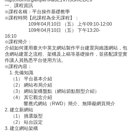
導
一、課程資訊
覽
⊙課程名稱：平台操作基礎教學
服
⊙課程時間【此課程為全天課程】：
務
109年04月10日 （五） 上午09:10-12:00
窗
109年04月10日 （五） 下午13:20-
口
16:10
Line
⊙課程簡介：
介紹如何運用臺大中英文網站製作平台建置與維護網站，包
FaceBook
含網站建置之流程、架構及上稿等基礎操作，並搭配課堂實
最
作讓人員熟悉平台使用方法。
新
⊙課程內容：
消
1. 先備知識
息
（1） 平台基本介紹
（2） 網站布局介紹
關
（3） 網站架構盤點（網站節點類型介紹）
於
（4） 其它觀念介紹
平
響應式網站（RWD）簡介、無障礙網頁簡介
台
2. 建立新網站
（1） 挑選版型
服
（2） 站台設定
務
3. 建立網站架構
資