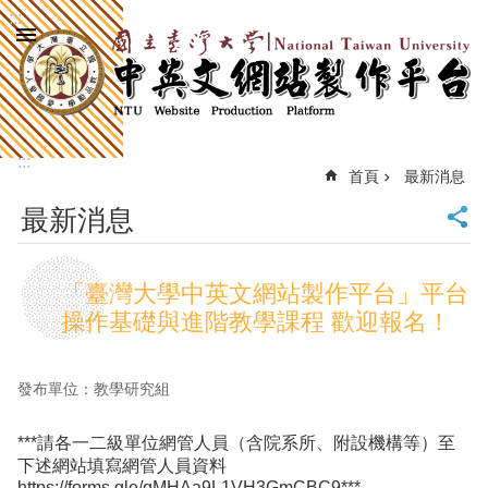
:::
跳到主要內容區塊
進
階
搜
尋
:::
回
首頁
最新消息
首
最新消息
頁
臺
大
「臺灣大學中英文網站製作平台」平台
首
操作基礎與進階教學課程 歡迎報名！
頁
計
中
發布單位：教學研究組
首
頁
***請各一二級單位網管人員（含院系所、附設機構等）至
網
下述網站填寫網管人員資料
站
https://forms.gle/qMHAa9L1VH3GmCBC9***