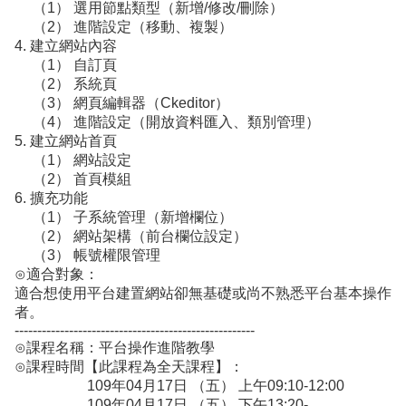
（1） 選用節點類型（新增/修改/刪除）
源
（2） 進階設定（移動、複製）
4. 建立網站內容
教
（1） 自訂頁
育
（2） 系統頁
訓
（3） 網頁編輯器（Ckeditor）
練
（4） 進階設定（開放資料匯入、類別管理）
5. 建立網站首頁
常
（1） 網站設定
見
（2） 首頁模組
問
6. 擴充功能
題
（1） 子系統管理（新增欄位）
問
（2） 網站架構（前台欄位設定）
題
（3） 帳號權限管理
回
⊙適合對象：
報
適合想使用平台建置網站卻無基礎或尚不熟悉平台基本操作
者。
常
-----------------------------------------------------
用
⊙課程名稱：平台操作進階教學
表
⊙課程時間【此課程為全天課程】：
單
109年04月17日 （五） 上午09:10-12:00
109年04月17日 （五） 下午13:20-