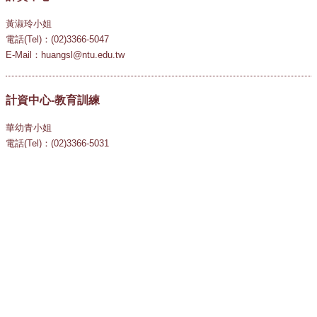
黃淑玲小姐
電話(Tel)：(02)3366-5047
E-Mail：huangsl@ntu.edu.tw
計資中心-教育訓練
華幼青小姐
電話(Tel)：(02)3366-5031
E-Mail：teaching@ntu.edu.tw
國立臺灣大學
National Taiwan University
10617 臺北市羅斯福路四段一號
1 Sec.4, Roosevelt Rd., Taipei, Taiwan, R.O.C. 106