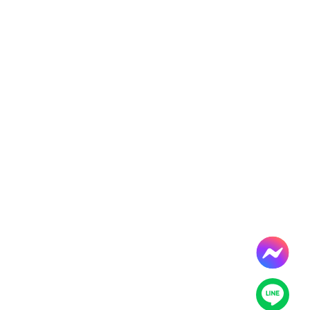
導
覽
服
務
窗
口
Line
FaceBook
最
新
消
息
關
於
平
台
服
務
資