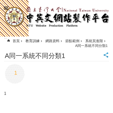
:::
跳到主要內容區塊
進
階
搜
尋
:::
回
首頁
教育訓練
網路資料
節點範例
系統頁進階
A同一系統不同分類1
首
頁
A同一系統不同分類1
臺
大
首
1
頁
計
中
首
1
頁
網
站