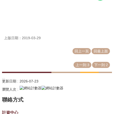
源
教
育
訓
練
上版日期：2019-03-29
常
見
問
回上一頁
回最上面
題
上一則:3
下一則:2
問
題
回
:::
更新日期
2026-07-23
報
瀏覽人次
常
用
表
單
計資中心