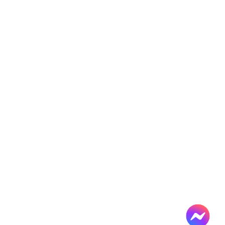
導
覽
服
務
窗
口
Line
FaceBook
最
新
消
息
關
於
平
台
服
務
資