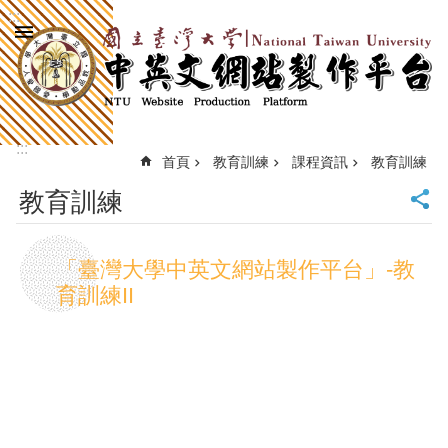
:::
跳到主要內容區塊
進
階
搜
尋
:::
回
首頁
教育訓練
課程資訊
教育訓練
首
教育訓練
頁
臺
大
「臺灣大學中英文網站製作平台」-教
首
育訓練II
頁
計
中
首
頁
網
站