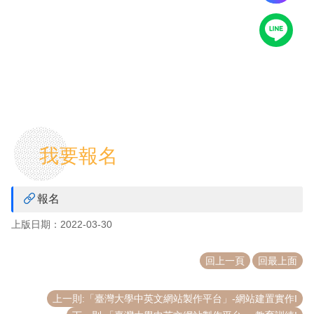
源
教
育
訓
練
常
見
問
我要報名
題
問
題
報名
回
上版日期：2022-03-30
報
常
回上一頁
回最上面
用
表
單
上一則:「臺灣大學中英文網站製作平台」-網站建置實作I