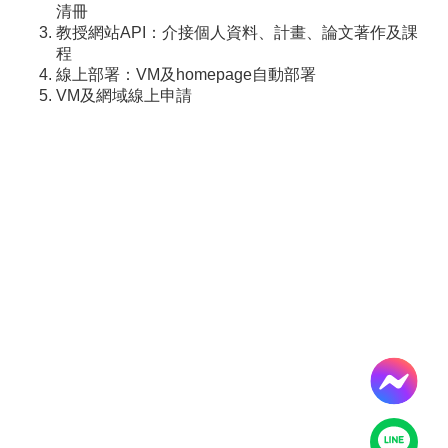
導
清冊
覽
教授網站API：介接個人資料、計畫、論文著作及課
服
程
務
線上部署：VM及homepage自動部署
窗
VM及網域線上申請
口
Line
FaceBook
最
新
消
息
關
於
平
台
服
務
資