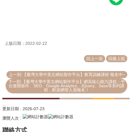
源
教
育
訓
練
上版日期：2022-02-22
常
見
回上一頁
回最上面
問
題
上一則:【臺灣大學中英文網站製作平台】教育訓練課程 報名中~
問
下一則:【臺灣大學中英文網站製作平台】網頁核心能力課程：平
題
台進階操作、SEO、Google Analytics、JQuery、Sass等系列課
回
程，歡迎網管人員報名！
報
:::
常
更新日期
2026-07-23
用
瀏覽人次
表
單