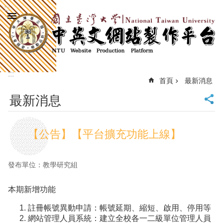
:::
跳到主要內容區塊
進
階
搜
尋
:::
回
首頁
最新消息
首
最新消息
頁
臺
大
【公告】【平台擴充功能上線】
首
頁
計
發布單位：教學研究組
中
首
本期新增功能
頁
網
註冊帳號異動申請：帳號延期、縮短、啟用、停用等
站
網站管理人員系統：建立全校各一二級單位管理人員