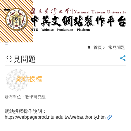
:::
跳到主要內容區塊
進
階
搜
尋
:::
回
首頁
常見問題
首
常見問題
頁
臺
大
網站授權
首
頁
計
發布單位：教學研究組
中
首
網站授權操作說明：
頁
https://webpageprod.ntu.edu.tw/webauthority.htm
網
站