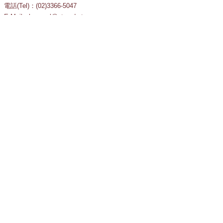
電話(Tel)：(02)3366-5047
E-Mail：huangsl@ntu.edu.tw
計資中心-教育訓練
華幼青小姐
電話(Tel)：(02)3366-5031
E-Mail：teaching@ntu.edu.tw
國立臺灣大學
National Taiwan University
10617 臺北市羅斯福路四段一號
1 Sec.4, Roosevelt Rd., Taipei, Taiwan, R.O.C. 106