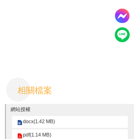
源
教
育
訓
練
常
見
問
題
問
題
相關檔案
回
報
網站授權
常
用
docx(1.42 MB)
表
單
pdf(1.14 MB)