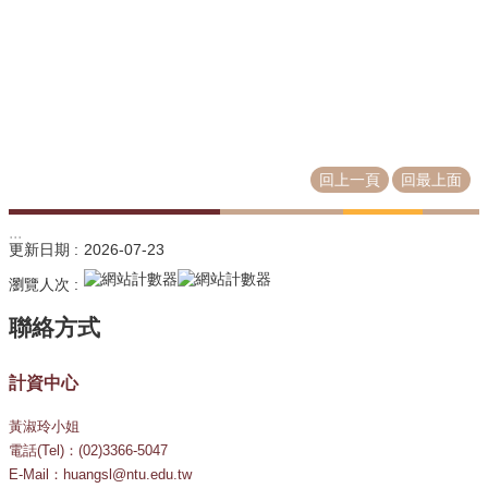
源
教
育
訓
練
常
回上一頁
回最上面
見
問
:::
題
更新日期
2026-07-23
問
瀏覽人次
題
回
報
計資中心
常
用
黃淑玲小姐
表
電話(Tel)：(02)3366-5047
單
E-Mail：huangsl@ntu.edu.tw