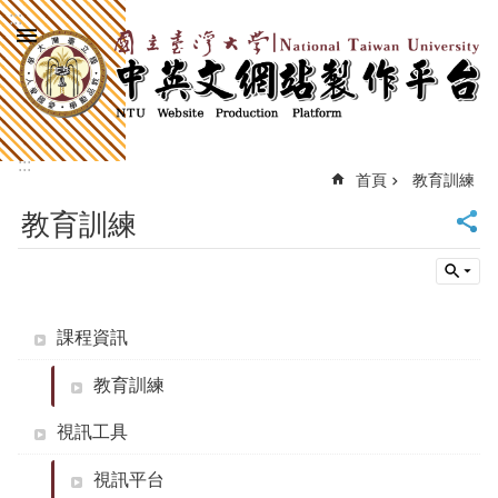
:::
跳到主要內容區塊
進
階
搜
尋
:::
回
首頁
教育訓練
首
教育訓練
頁
臺
大
首
頁
課程資訊
計
中
教育訓練
首
頁
視訊工具
網
站
視訊平台