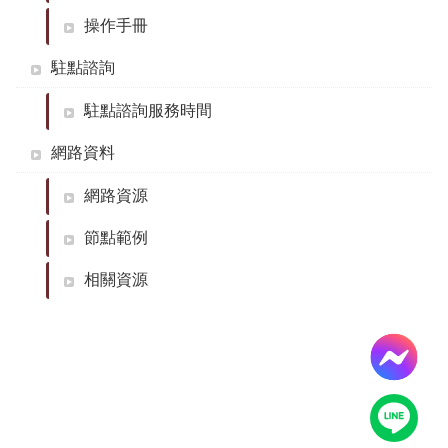
導
覽
操作手冊
服
駐點諮詢
務
窗
駐點諮詢服務時間
口
Line
網路資料
FaceBook
網路資源
最
新
節點範例
消
息
相關資源
關
於
平
台
服
務
資