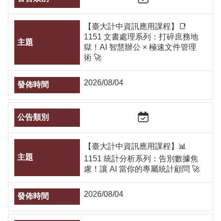
源
【臺大計中資訊應用課程】📑
教
1151 文書處理系列：打碎庶務地
育
獄！AI 智慧辦公 × 極速文件管理
訓
術 🚀
練
常
2026/08/04
見
問
題
問
題
【臺大計中資訊應用課程】📊
回
1151 統計分析系列：告別數據焦
報
慮！讓 AI 當你的專屬統計顧問 🚀
常
用
2026/08/04
表
單