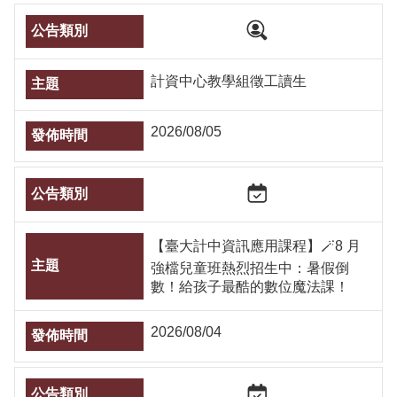
導
覽
服
務
計資中心教學組徵工讀生
窗
口
Line
2026/08/05
FaceBook
最
新
消
息
【臺大計中資訊應用課程】🪄8 月
強檔兒童班熱烈招生中：暑假倒
關
數！給孩子最酷的數位魔法課！
於
平
台
2026/08/04
服
務
資