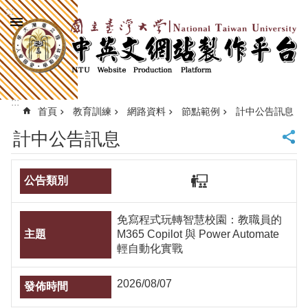
:::
跳到主要內容區塊
進
階
搜
尋
:::
回
首頁
教育訓練
網路資料
節點範例
計中公告訊息
首
計中公告訊息
頁
臺
大
首
頁
免寫程式玩轉智慧校園：教職員的
計
M365 Copilot 與 Power Automate
中
輕自動化實戰
首
頁
網
2026/08/07
站