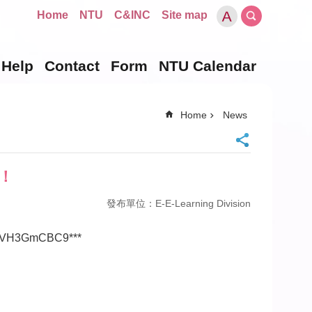
Home
NTU
C&INC
Site map
Help
Contact
Form
NTU Calendar
Home
News
課！
發布單位：E-E-Learning Division
3GmCBC9***