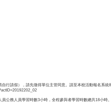
請自行請假），請先徵得單位主管同意。請至本校活動報名系統
px?actID=20192202_02
員公務人員學習時數3小時，全程參與者學習時數總共18小時