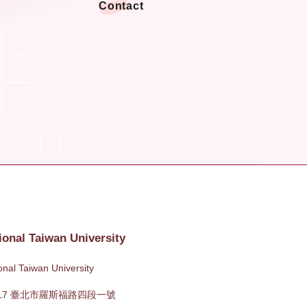
Contact
ional Taiwan University
onal Taiwan University
617 臺北市羅斯福路四段一號