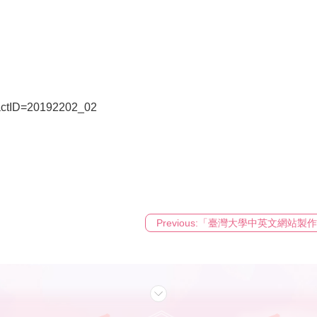
x?actID=20192202_02