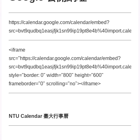
https://calendar.google.com/calendar/embed?
src=bvt9qudbq1easjfjk1sn99ip19pt8e4b%40import.calend
<iframe
src="https://calendar.google.com/calendar/embed?
src=bvt9qudbq1easjfjk1sn99ip19pt8e4b%40import.calend
style="border: 0" width="800" height="600"
frameborder="0" scrolling="no"></iframe>
NTU Calendar 臺大行事曆