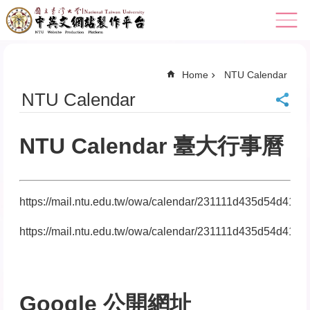
Skip to main content
Home
NTU Calendar
NTU Calendar
NTU Calendar 臺大行事曆
https://mail.ntu.edu.tw/owa/calendar/231111d435d54d
https://mail.ntu.edu.tw/owa/calendar/231111d435d54d
Google 公開網址