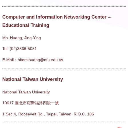
Computer and Information Networking Center –
Educational Training
Ms. Huang, Jing-Ying
Tel: (02)3366-5031
E-Mail：hitomihuang@ntu.edu.tw
National Taiwan University
National Taiwan University
10617 臺北市羅斯福路四段一號
1 Sec.4, Roosevelt Rd., Taipei, Taiwan, R.O.C. 106